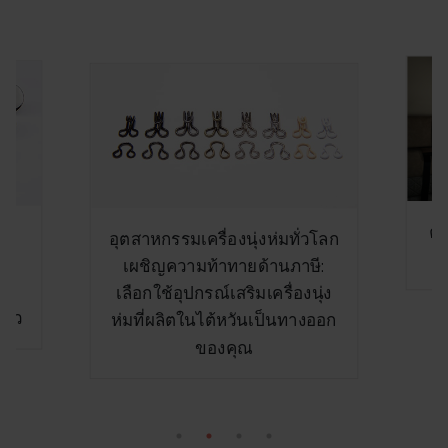
คุณควรเลือกระบบม่านน้ำหนัก
ค
วโลก
เบาแบบใด?
โล
ี:
ุ่ง
ออก