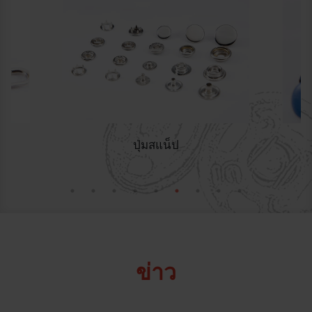
คนอื่น
ขา
ข่าว